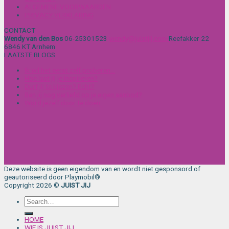
ALGEMENE VOORWAARDEN
PRIVACY VERKLARING
CONTACT
Wendy van den Bos
06-25301523
wendy@juistjij.com
Reefakker 22
6846 KT Arnhem
LAATSTE BLOGS
Ik wil het eerst zelf proberen…
Hoe laat jij je inspireren?
Durf jij te kiezen? Echt?
Ben jij nog verliefd op je eigen aanbod?
Word jezelf door te doen.
Deze website is geen eigendom van en wordt niet gesponsord of
geautoriseerd door Playmobil®
Copyright 2026 ©
JUIST JIJ
HOME
WIE IS JUIST JIJ