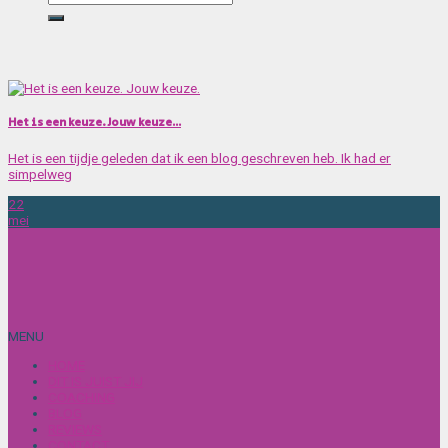
Het is een keuze. Jouw keuze…
Het is een tijdje geleden dat ik een blog geschreven heb. Ik had er
simpelweg
22
mei
MENU
HOME
DIT IS JUIST JIJ
COACHING
BLOG
REVIEWS
CONTACT